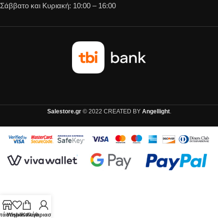
Σάββατο και Κυριακή: 10:00 – 16:00
Salestore.gr
© 2022 CREATED BY
Angellight
.
τάστημα
Wishlist
Καλάθι
Λογαριασμός