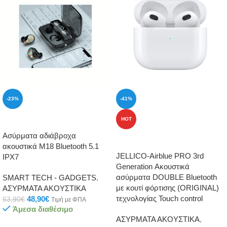
-23%
-41%
ΠΡΟΣΘΉΚΗ ΣΤΟ ΚΑΛΆΘΙ
HOT
Ασύρματα αδιάβροχα
ΠΡΟΣΘΉΚΗ ΣΤΟ ΚΑΛΆΘΙ
ακουστικά M18 Bluetooth 5.1
JELLICO-Airblue PRO 3rd
IPX7
Generation Ακουστικά
ασύρματα DOUBLE Bluetooth
SMART TECH - GADGETS
,
με κουτί φόρτισης (ORIGINAL)
ΑΣΥΡΜΑΤΑ ΑΚΟΥΣΤΙΚΑ
τεχνολογίας Touch control
48,90
€
63,90
€
Τιμή με ΦΠΑ
Άμεσα διαθέσιμο
ΑΣΥΡΜΑΤΑ ΑΚΟΥΣΤΙΚΑ
,