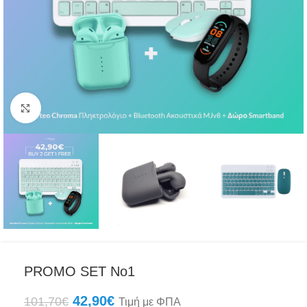
Click to enlarge
PROMO SET No1
42,90
€
101,70
€
Τιμή με ΦΠΑ