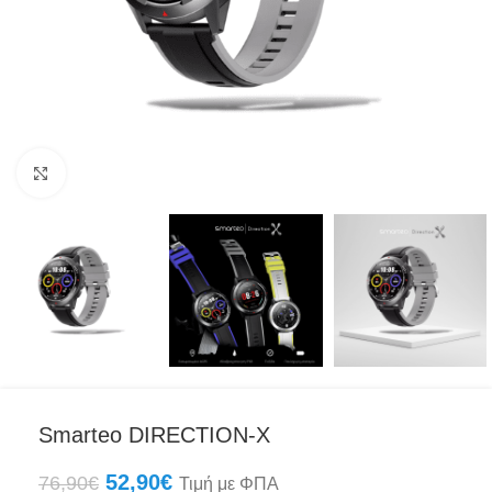
Click to enlarge
Smarteo DIRECTION-X
52,90
€
76,90
€
Τιμή με ΦΠΑ