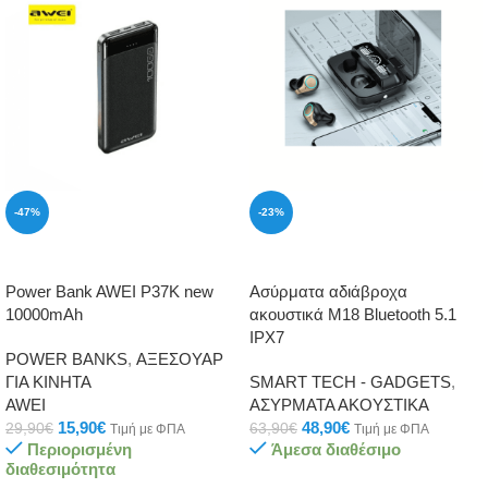
-47%
-23%
ΠΡΟΣΘΉΚΗ ΣΤΟ ΚΑΛΆΘΙ
ΠΡΟΣΘΉΚΗ ΣΤΟ ΚΑΛΆΘΙ
Power Bank AWEI P37K new
Ασύρματα αδιάβροχα
10000mAh
ακουστικά M18 Bluetooth 5.1
IPX7
POWER BANKS
,
ΑΞΕΣΟΥΑΡ
ΓΙΑ ΚΙΝΗΤΑ
SMART TECH - GADGETS
,
AWEI
ΑΣΥΡΜΑΤΑ ΑΚΟΥΣΤΙΚΑ
15,90
€
48,90
€
29,90
€
63,90
€
Τιμή με ΦΠΑ
Τιμή με ΦΠΑ
Περιορισμένη
Άμεσα διαθέσιμο
διαθεσιμότητα