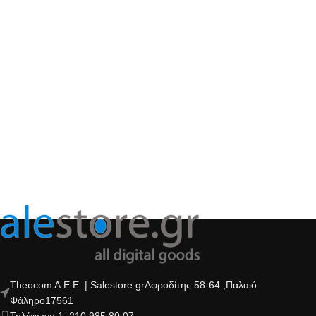
Theocom A.E.E. | Salestore.grΑφροδίτης 58-64 ,Παλαιό
Φάληρο17561