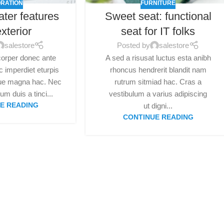
RATION
FURNITURE
ater features
Sweet seat: functional
xterior
seat for IT folks
salestore
Posted by
salestore
orper donec ante
A sed a risusat luctus esta anibh
 imperdiet eturpis
rhoncus hendrerit blandit nam
gue magna hac. Nec
rutrum sitmiad hac. Cras a
um duis a tinci...
vestibulum a varius adipiscing
E READING
ut digni...
CONTINUE READING