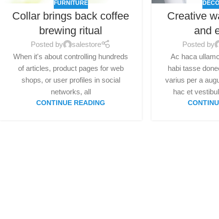
FURNITURE
DECO
Collar brings back coffee
Creative w
brewing ritual
and e
Posted by
salestore
Posted by
When it's about controlling hundreds
Ac haca ullamc
of articles, product pages for web
habi tasse donec
shops, or user profiles in social
varius per a au
networks, all
hac et vestibul
CONTINUE READING
CONTINU