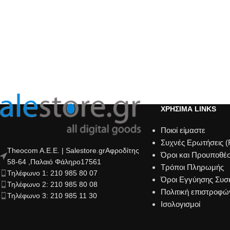
ΧΡΗΣΙΜΑ LINKS
Ποιοί είμαστε
Συχνές Ερωτήσεις 
Theocom A.E.E. | Salestore.grΑφροδίτης
Όροι και Προυποθέσ
58-64 ,Παλαιό Φάληρο17561
Τρόποι Πληρωμής
Τηλέφωνο 1: 210 985 80 07
Όροι Εγγύησης Συ
Τηλέφωνο 2: 210 985 80 08
Πολιτική επιστροφώ
Τηλέφωνο 3: 210 985 11 30
Ισολογισμοί