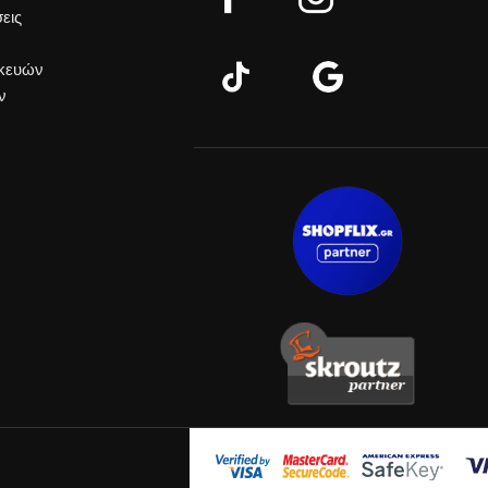
εις
σκευών
ν