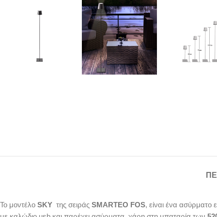
ΠΕ
Το μοντέλο
SKY
της σειράς
SMARTEO FOS
, είναι ένα ασύρματο 
με καλώδιο usb και παρέχει ασύρματα, χάρη στη μπαταρία των
52