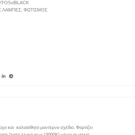
YFOSxlBLACK
Σ ΛΑΜΠΕΣ
,
ΦΩΤΙΣΜΟΣ
ροχο και καλαίσθητο μοντέρνο σχέδιο. Φορτίζει
από ζεστό λευκό φως (3000K) μέχρι φωτεινό