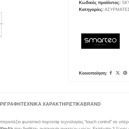
Κωδικός προϊόντος:
SK
Κατηγορίες:
ΑΣΥΡΜΑΤΕ
Κοινοποίηση:
ΡΙΓΡΑΦΉ
ΤΕΧΝΙΚΑ ΧΑΡΑΚΤΗΡΙΣΤΙΚΑ
BRAND
επιτραπέζιο φωτιστικό πορτατίφ τεχνολογίας “touch control” σε υπέ
00mAh
που διαθέτει, αυτονομία αρκετών ωρών. Εκπέμπει 3 ζώνες 