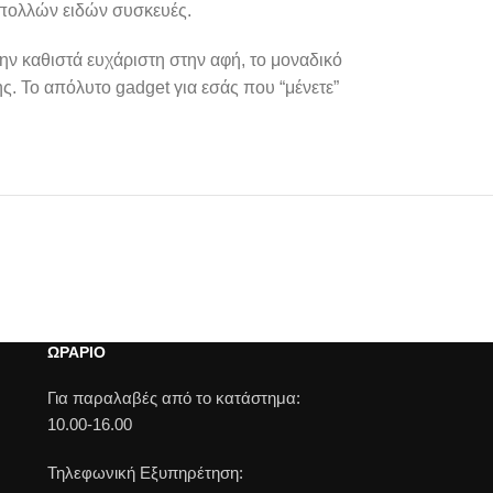
 πολλών ειδών συσκευές.
ην καθιστά ευχάριστη στην αφή, το μοναδικό
ης.
Το απόλυτο gadget για εσάς που “μένετε”
ΩΡΑΡΙΟ
Για παραλαβές από το κατάστημα:
10.00-16.00
Τηλεφωνική Εξυπηρέτηση: