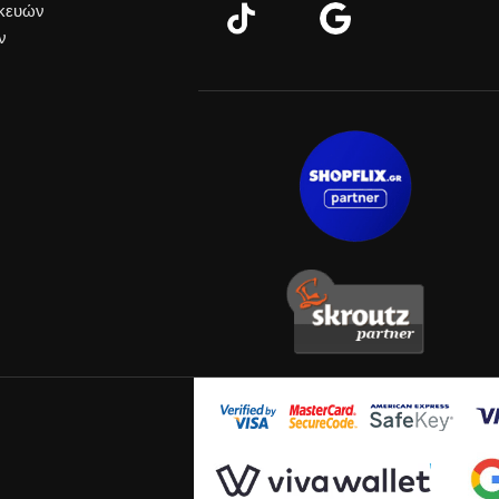
σκευών
ν