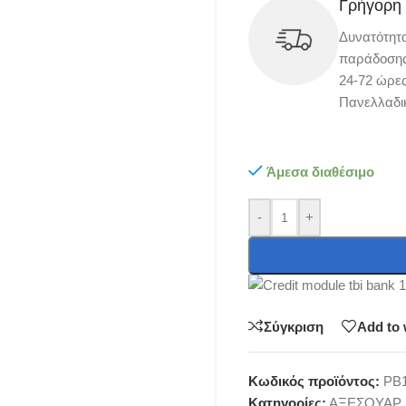
Γρήγορη
Δυνατότητ
παράδοσης 
24-72 ώρες
Πανελλαδι
Άμεσα διαθέσιμο
-
+
Σύγκριση
Add to 
Κωδικός προϊόντος:
PB1
Κατηγορίες:
ΑΞΕΣΟΥΑΡ 