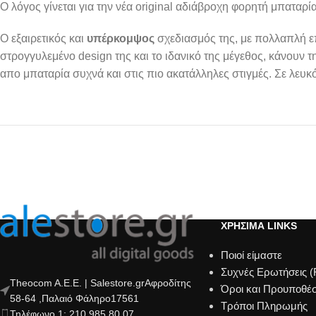
Ο λόγος γίνεται για την νέα original αδιάβροχη φορητή μπαταρί
Ο εξαιρετικός και
υπέρκομψος
σχεδιασμός της, με πολλαπλή επ
στρογγυλεμένο design της και το ιδανικό της μέγεθος, κάνουν τ
απο μπαταρία συχνά και στις πιο ακατάλληλες στιγμές.
Σε λευκό
ΧΡΗΣΙΜΑ LINKS
Ποιοί είμαστε
Συχνές Ερωτήσεις 
Theocom A.E.E. | Salestore.grΑφροδίτης
Όροι και Προυποθέσ
58-64 ,Παλαιό Φάληρο17561
Τρόποι Πληρωμής
Τηλέφωνο 1: 210 985 80 07