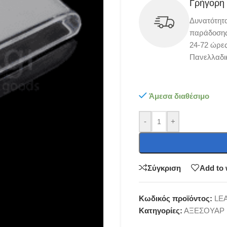
Γρήγορη
Δυνατότητ
παράδοσης 
24-72 ώρες
Πανελλαδι
Άμεσα διαθέσιμο
-
+
Σύγκριση
Add to 
Κωδικός προϊόντος:
LE
Κατηγορίες:
ΑΞΕΣΟΥΑΡ 