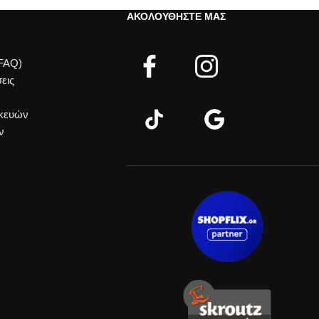
ΑΚΟΛΟΥΘΉΣΤΕ ΜΑΣ
(FAQ)
εις
σκευών
ν