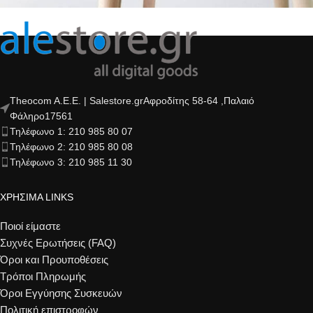
A lacus bibendum pulvinar
Furniture
Theocom A.E.E. | Salestore.grΑφροδίτης 58-64 ,Παλαιό
Φάληρο17561
Τηλέφωνο 1: 210 985 80 07
Τηλέφωνο 2: 210 985 80 08
Τηλέφωνο 3: 210 985 11 30
ΧΡΗΣΙΜΑ LINKS
Ποιοί είμαστε
Συχνές Ερωτήσεις (FAQ)
Όροι και Προυποθέσεις
Τρόποι Πληρωμής
Όροι Εγγύησης Συσκευών
Πολιτική επιστροφών