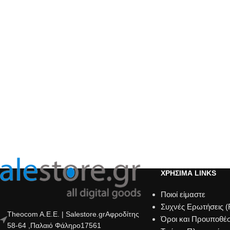
ΧΡΗΣΙΜΑ LINKS
Ποιοί είμαστε
Συχνές Ερωτήσεις 
Theocom A.E.E. | Salestore.grΑφροδίτης
Όροι και Προυποθέσ
58-64 ,Παλαιό Φάληρο17561