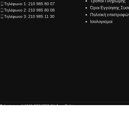
Τρόποι Πληρωμής
Τηλέφωνο 1: 210 985 80 07
Όροι Εγγύησης Συ
Τηλέφωνο 2: 210 985 80 08
Πολιτική επιστροφώ
Τηλέφωνο 3: 210 985 11 30
Ισολογισμοί
Salestore.gr
© 2022 CREATED BY
Angellight
.