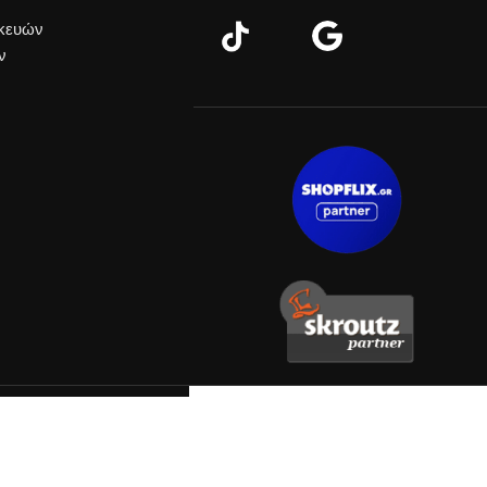
σκευών
ν