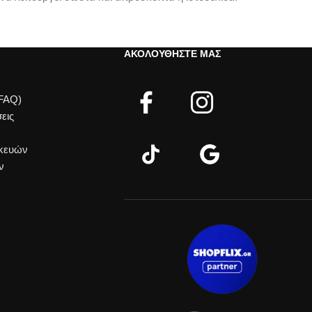
ΑΚΟΛΟΥΘΉΣΤΕ ΜΑΣ
(FAQ)
εις
σκευών
ν