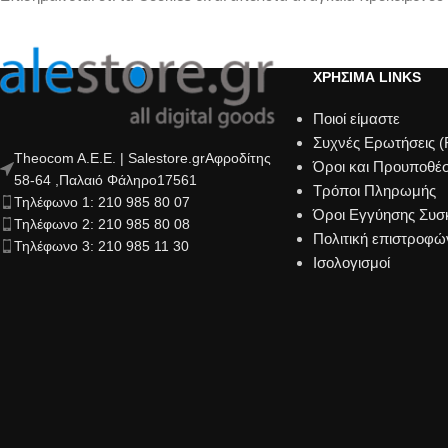
ΧΡΗΣΙΜΑ LINKS
Ποιοί είμαστε
Συχνές Ερωτήσεις 
Theocom A.E.E. | Salestore.grΑφροδίτης
Όροι και Προυποθέσ
58-64 ,Παλαιό Φάληρο17561
Τρόποι Πληρωμής
Τηλέφωνο 1: 210 985 80 07
Όροι Εγγύησης Συ
Τηλέφωνο 2: 210 985 80 08
Πολιτική επιστροφώ
Τηλέφωνο 3: 210 985 11 30
Ισολογισμοί