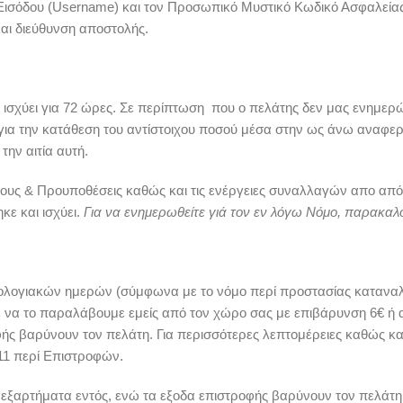
Εισόδου (Username) και τον Προσωπικό Μυστικό Κωδικό Ασφαλείας 
ι διεύθυνση αποστολής.
 ισχύει για 72 ώρες. Σε περίπτωση που ο πελάτης δεν μας ενημερ
) για την κατάθεση του αντίστοιχου ποσού μέσα στην ως άνω αναφε
ην αιτία αυτή.
ρους & Προυποθέσεις καθώς και τις ενέργειες συναλλαγών απο από
ε και ισχύει.
Για να ενημερωθείτε γιά τον εν λόγω Νόμο, παρακαλ
ερολογιακών ημερών (σύμφωνα με το νόμο περί προστασίας καταναλ
τε να το παραλάβουμε εμείς από τον χώρο σας με επιβάρυνση 6€ ή 
ς βαρύνουν τον πελάτη. Για περισσότερες λεπτομέρειες καθώς και 
11 περί Επιστροφών.
α εξαρτήματα εντός, ενώ τα εξοδα επιστροφής βαρύνουν τον πελάτ