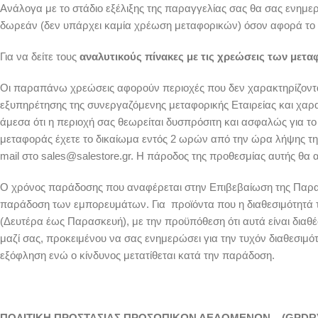
Ανάλογα με το στάδιο εξέλιξης της παραγγελίας σας θα σας ενημερ
δωρεάν (δεν υπάρχει καμία χρέωση μεταφορικών) όσον αφορά το λε
Για να δείτε τους
αναλυτικούς πίνακες με τις χρεώσεις των μετ
Οι παραπάνω χρεώσεις αφορούν περιοχές που δεν χαρακτηρίζονται
εξυπηρέτησης της συνεργαζόμενης μεταφορικής Εταιρείας και χαρ
άμεσα ότι η περιοχή σας θεωρείται δυσπρόσιτη και ασφαλώς για τ
μεταφοράς έχετε το δικαίωμα εντός 2 ωρών από την ώρα λήψης τη
mail στο sales@salestore.gr. Η πάροδος της προθεσμίας αυτής θα
Ο χρόνος παράδοσης που αναφέρεται στην Επιβεβαίωση της Παραγ
παράδοση των εμπορευμάτων. Για προϊόντα που η διαθεσιμότητά τ
(Δευτέρα έως Παρασκευή), με την προϋπόθεση ότι αυτά είναι διαθ
μαζί σας, προκειμένου να σας ενημερώσει για την τυχόν διαθεσιμό
εξόφληση ενώ ο κίνδυνος μετατίθεται κατά την παράδοση.
ΠΟΛΙΤΙΚΗ ΠΡΟΣΤΑΣΙΑΣ ΠΡΟΣΩΠΙΚΩΝ ΔΕΔΟΜΕΝΩN – (GPDR