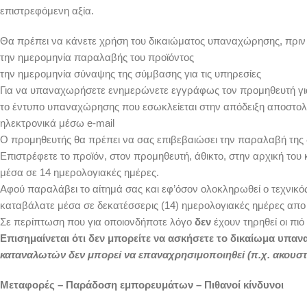
επιστρεφόμενη αξία.
Θα πρέπει να κάνετε χρήση του δικαιώματος υπαναχώρησης, πριν
την ημερομηνία παραλαβής του προϊόντος
την ημερομηνία σύναψης της σύμβασης για τις υπηρεσίες
Για να υπαναχωρήσετε ενημερώνετε εγγράφως τον προμηθευτή για 
το έντυπο υπαναχώρησης που εσωκλείεται στην απόδειξη αποστο
ηλεκτρονικά μέσω e-mail
Ο προμηθευτής θα πρέπει να σας επιβεβαιώσει την παραλαβή τη
Επιστρέφετε το προϊόν, στον προμηθευτή, άθικτο, στην αρχική του
μέσα σε 14 ημερολογιακές ημέρες.
Αφού παραλάβει το αίτημά σας και εφ’όσον ολοκληρωθεί ο τεχνικό
καταβάλατε μέσα σε δεκατέσσερις (14) ημερολογιακές ημέρες απο
Σε περίπτωση που για οποιονδήποτε λόγο
δεν
έχουν τηρηθεί οι πι
Επισημαίνεται ότι δεν μπορείτε να ασκήσετε το δικαίωμα υπ
καταναλωτών δεν μπορεί να επαναχρησιμοποιηθεί (π.χ. ακουστι
Μεταφορές – Παράδοση εμπορευμάτων – Πιθανοί κίνδυνοι