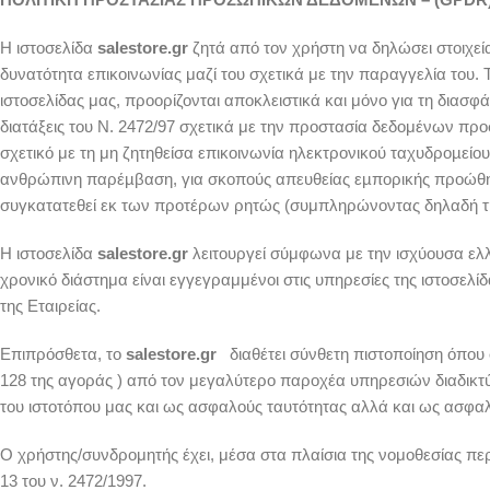
Η ιστοσελίδα
salestore.gr
ζητά από τον χρήστη να δηλώσει στοιχεί
δυνατότητα επικοινωνίας μαζί του σχετικά με την παραγγελία του.
ιστοσελίδας μας, προορίζονται αποκλειστικά και μόνο για τη διασφ
διατάξεις του Ν. 2472/97 σχετικά με την προστασία δεδομένων πρ
σχετικό με τη μη ζητηθείσα επικοινωνία ηλεκτρονικού ταχυδροµείο
ανθρώπινη παρέµβαση, για σκοπούς απευθείας εµπορικής προώθηση
συγκατατεθεί εκ των προτέρων ρητώς (συμπληρώνοντας δηλαδή την
Η ιστοσελίδα
salestore.gr
λειτουργεί σύμφωνα με την ισχύουσα ελλ
χρονικό διάστημα είναι εγγεγραμμένοι στις υπηρεσίες της ιστοσελί
της Εταιρείας.
Επιπρόσθετα, το
salestore.gr
διαθέτει σύνθετη πιστοποίηση όπου
128 της αγοράς ) από τον μεγαλύτερο παροχέα υπηρεσιών διαδικ
του ιστοτόπου μας και ως ασφαλούς ταυτότητας αλλά και ως ασφα
Ο χρήστης/συνδρομητής έχει, μέσα στα πλαίσια της νομοθεσίας π
13 του ν. 2472/1997.