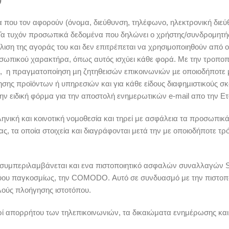
α που τον αφορούν (όνομα, διεύθυνση, τηλέφωνο, ηλεκτρονική διεύ
 Τα τυχόν προσωπικά δεδομένα που δηλώνει ο χρήστης/συνδρομητής 
άλιση της αγοράς του και δεν επιτρέπεται να χρησιμοποιηθούν από ο
οσωπικού χαρακτήρα, όπως αυτός ισχύει κάθε φορά. Με την τροποπο
υ, η πραγµατοποίηση µη ζητηθεισών επικοινωνιών µε οποιοδήποτε µ
ς προϊόντων ή υπηρεσιών και για κάθε είδους διαφηµιστικούς σκ
 ειδική φόρμα για την αποστολή ενημερωτικών e-mail απο την Ετα
ηνική και κοινοτική νομοθεσία και τηρεί με ασφάλεια τα προσωπ
δας, τα οποία στοιχεία και διαγράφονται μετά την με οποιοδήποτε τ
 συμπεριλαμβάνεται και ενα πιστοποιητικό ασφαλών συναλλαγών 
τύου παγκοσμίως, την COMODO. Αυτό σε συνδυασμό με την πιστοπ
λούς πλοήγησης ιστοτόπου.
ερί απορρήτου των τηλεπικοινωνιών, τα δικαιώματα ενημέρωσης κ