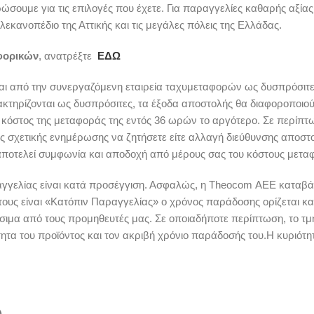
ώσουμε για τις επιλογές που έχετε. Για παραγγελίες καθαρής αξία
κανοπέδιο της Αττικής και τις μεγάλες πόλεις της Ελλάδας.
αφορικών
, ανατρέξτε
ΕΔΩ
 από την συνεργαζόμενη εταιρεία ταχυμεταφορών ως δυσπρόσιτες. 
ακτηρίζονται ως δυσπρόσιτες, τα έξοδα αποστολής θα διαφοροποιο
ο κόστος της μεταφοράς της εντός 36 ωρών το αργότερο. Σε περίπ
ς σχετικής ενημέρωσης να ζητήσετε είτε αλλαγή διεύθυνσης αποστ
 αποτελεί συμφωνία και αποδοχή από μέρους σας του κόστους μετα
γελίας είναι κατά προσέγγιση. Ασφαλώς, η Theocom AEE καταβάλ
ους είναι «Κατόπιν Παραγγελίας» ο χρόνος παράδοσης ορίζεται κα
έσιμα από τους προμηθευτές μας. Σε οποιαδήποτε περίπτωση, το τ
τητα του προϊόντος και τον ακριβή χρόνιο παράδοσής του.Η κυριότη
)