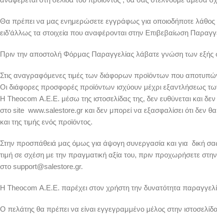
Θα πρέπει να μας ενημερώσετε εγγράφως για οποιοδήποτε λάθος (
ειδ’άλλως τα στοιχεία που αναφέρονται στην Επιβεβαίωση Παραγ
Πριν την αποστολή Φόρμας Παραγγελίας λάβατε γνώση των εξής σ
Στις αναγραφόμενες τιμές των διάφορων προϊόντων που αποτυπώνον
Οι διάφορες προσφορές προϊόντων ισχύουν μέχρι εξαντλήσεως τ
Η Theocom Α.Ε.E. μέσω της ιστοσελίδας της, δεν ευθύνεται και δε
στο site www.salestore.gr και δεν μπορεί να εξασφαλίσει ότι δεν
και της τιμής ενός προϊόντος.
Στην προσπάθειά μας όμως για άψογη συνεργασία και για δική σα
τιμή σε σχέση με την πραγματική αξία του, πριν προχωρήσετε στη
στο support@salestore.gr.
Η Theocom Α.Ε.E. παρέχει στον χρήστη την δυνατότητα παραγγελί
Ο πελάτης θα πρέπει να είναι εγγεγραμμένο μέλος στην ιστοσελίδα 