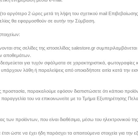
το αργότερο 2 ώρες μετά τη λήψη του σχετικού mail Επιβεβαίωσης
γελίας θα εφαρμοσθούν σε αυτήν την Σύμβαση.
τοιχείων:
ται στις σελίδες της ιστοσελίδας salestore.gr συμπεριλαμβάνεται
ων αποθεμάτων.
ν δεσμεύεται για τυχόν σφάλματα σε χαρακτηριστικά, φωτογραφίες 
 θα υπάρχουν λάθη ή παραλείψεις από οποιαδήποτε αιτία κατά την 
ς προστασία, παρακαλούμε εφόσον διαπιστώσετε ότι κάποιο προϊό
ν παραγγελία του να επικοινωνείτε με το Τμήμα Εξυπηρέτησης Πελα
ας των προϊόντων, που είναι διαθέσιμα, μέσω του ηλεκτρονικού τ
έτσι ώστε να έχει ήδη παράσχει τα απαιτούμενα στοιχεία για την εξ