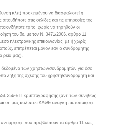
θυνση κλπ) προκειμένου να διασφαλιστεί η
οπουδήποτε στις σελίδες και τις υπηρεσίες της
ποιονδήποτε τρίτο, χωρίς να τηρηθούν οι
ίησή του δε, με τον Ν. 3471/2006, αρθρο 11
έσο ηλεκτρονικής επικοινωνίας, µε ή χωρίς
οπούς, επιτρέπεται µόνον εαν ο συνδροµητής
ιρεία μας).
ικά δεδομένα των χρηστών/συνδρομητών για όσο
ρόπο λήξη της σχέσης του χρήστη/συνδρομητή και
SSL 256-ΒΙΤ κρυπτογράφησης (αντί των συνήθως
οίηση μας καλύπτει ΚΑΘΕ ανάγκη πιστοποίησης
αι αντίρρησης που προβλέπουν τα άρθρα 11 έως