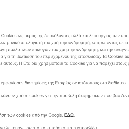
ί Cookies ως μέρος της διευκόλυνσης αλλά και λειτουργίας των υπηρ
 ηλεκτρονικό υπολογιστή του χρήστη/συνδρομητή, επιτρέποντας σε ισ
λλογή πολλαπλών επιλογών του χρήστη/συνδρομητή, και την αναγν
α για τη βελτίωση του περιεχομένου της ιστοσελίδας. Τα Cookies 
 αυτούς. Η Εταιρία χρησιμοποιεί τα Cookies για να παρέχει στους
μφανίσουν διαφημίσεις της Εταιρίας σε ιστότοπους στο διαδίκτυο.
α κάνουν χρήση cookies για την προβολή διαφημίσεων που βασίζον
ρήση των cookies από την Google,
ΕΔΩ
.
 να λειτουργεί σωστά και απρόσκοπτα η ιστοσελίδα.