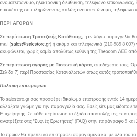
ονοματεπώνυμο, ηλεκτρονική διεύθυνση, τηλέφωνο επικοινωνίας, 
επισκέπτης συμπληρώνοντας απλώς ονοματεπώνυμο, τηλέφωνο κα
ΠΕΡΙ ΑΓΟΡΩΝ
Σε περίπτωση Τραπεζικής Κατάθεσης
, η εν λόγω παραγγελία θα
mail (
sales@salestore.gr
) ή ακόμα και τηλεφωνικά (210-985 8 007
ακυρώνεται, χωρίς καμία απολύτως ευθύνη της Theocom AEE από τ
Σε περίπτωση αγοράς με Πιστωτική κάρτα
, αποδέχεστε τους ‘Ο
Σελίδα 7) περί Προστασίας Καταναλωτών όπως αυτός τροποποιήθηκ
Πολιτική επιστροφών
Το salestore.gr σας προσφέρει δικαίωμα επιστροφής εντός 14 ημ
αλλάξατε γνώμη για την παραγγελία σας. Εσείς είτε μας ειδοποιεί
Επιχείρησης. Σε κάθε περίπτωση τα έξοδα αποστολής της επιστροφή
ανατρέξετε στις “Συχνές Ερωτήσεις” (FAQ) στην παράγραφο 9 και 
Το προιόν θα πρέπει να επιστραφεί σφραγισμένο και με όλα του τ