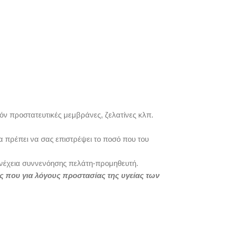
χόν προστατευτικές μεμβράνες, ζελατίνες κλπ.
α πρέπει να σας επιστρέψει το ποσό που του
συνέχεια συννενόησης πελάτη-προμηθευτή.
ος που για λόγους προστασίας της υγείας των